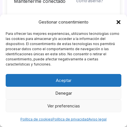
contraseña?
Mantenerme conectado
Gestionar consentimiento
Acceder
Para ofrecer las mejores experiencias, utilizamos tecnologías como
¿No tienes una cuenta?
Regístrate ahora
las cookies para almacenar y/o acceder a la información del
dispositivo. El consentimiento de estas tecnologías nos permitirá
procesar datos como el comportamiento de navegación o las
identificaciones únicas en este sitio. No consentir o retirar el
consentimiento, puede afectar negativamente a ciertas
características y funciones.
Patrocinadores
Aceptar
Agencia GastroMKT
&
Garnish Eventos
Política de Privacidad
|
Política de Cookies
|
Política de
Denegar
Compras
|
Aviso Legal
|
Descargo de Responsabilidad
Ver preferencias
Copyright © 2026 Campus ESCOM de Hostelería |
Powered by
Escuela de Coctelería de Madrid
Política de cookies
Política de privacidad
Aviso legal