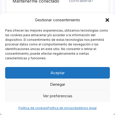
contraseña?
Mantenerme conectado
Gestionar consentimiento
Acceder
Para ofrecer las mejores experiencias, utilizamos tecnologías como
¿No tienes una cuenta?
Regístrate ahora
las cookies para almacenar y/o acceder a la información del
dispositivo. El consentimiento de estas tecnologías nos permitirá
procesar datos como el comportamiento de navegación o las
identificaciones únicas en este sitio. No consentir o retirar el
consentimiento, puede afectar negativamente a ciertas
características y funciones.
Patrocinadores
Aceptar
Agencia GastroMKT
&
Garnish Eventos
Política de Privacidad
|
Política de Cookies
|
Política de
Denegar
Compras
|
Aviso Legal
|
Descargo de Responsabilidad
Ver preferencias
Copyright © 2026 Campus ESCOM de Hostelería |
Powered by
Escuela de Coctelería de Madrid
Política de cookies
Política de privacidad
Aviso legal