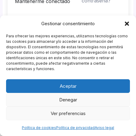
contraseña?
Mantenerme conectado
Gestionar consentimiento
Acceder
Para ofrecer las mejores experiencias, utilizamos tecnologías como
¿No tienes una cuenta?
Regístrate ahora
las cookies para almacenar y/o acceder a la información del
dispositivo. El consentimiento de estas tecnologías nos permitirá
procesar datos como el comportamiento de navegación o las
identificaciones únicas en este sitio. No consentir o retirar el
consentimiento, puede afectar negativamente a ciertas
características y funciones.
Patrocinadores
Aceptar
Agencia GastroMKT
&
Garnish Eventos
Política de Privacidad
|
Política de Cookies
|
Política de
Denegar
Compras
|
Aviso Legal
|
Descargo de Responsabilidad
Ver preferencias
Copyright © 2026 Campus ESCOM de Hostelería |
Powered by
Escuela de Coctelería de Madrid
Política de cookies
Política de privacidad
Aviso legal