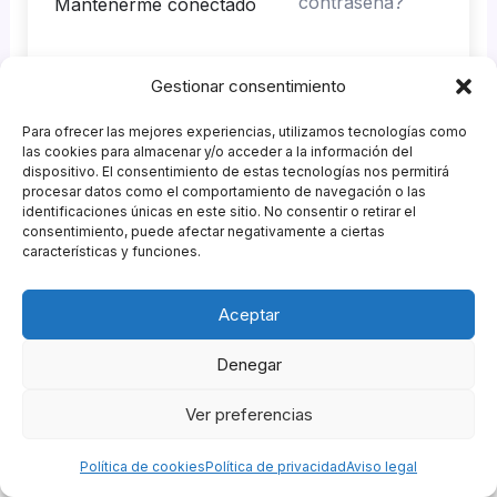
contraseña?
Mantenerme conectado
Gestionar consentimiento
Acceder
Para ofrecer las mejores experiencias, utilizamos tecnologías como
¿No tienes una cuenta?
Regístrate ahora
las cookies para almacenar y/o acceder a la información del
dispositivo. El consentimiento de estas tecnologías nos permitirá
procesar datos como el comportamiento de navegación o las
identificaciones únicas en este sitio. No consentir o retirar el
consentimiento, puede afectar negativamente a ciertas
características y funciones.
Patrocinadores
Aceptar
Agencia GastroMKT
&
Garnish Eventos
Política de Privacidad
|
Política de Cookies
|
Política de
Denegar
Compras
|
Aviso Legal
|
Descargo de Responsabilidad
Ver preferencias
Copyright © 2026 Campus ESCOM de Hostelería |
Powered by
Escuela de Coctelería de Madrid
Política de cookies
Política de privacidad
Aviso legal