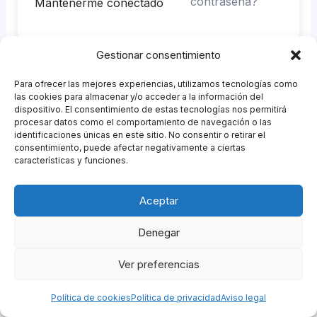
contraseña?
Mantenerme conectado
Gestionar consentimiento
Acceder
Para ofrecer las mejores experiencias, utilizamos tecnologías como
¿No tienes una cuenta?
Regístrate ahora
las cookies para almacenar y/o acceder a la información del
dispositivo. El consentimiento de estas tecnologías nos permitirá
procesar datos como el comportamiento de navegación o las
identificaciones únicas en este sitio. No consentir o retirar el
consentimiento, puede afectar negativamente a ciertas
características y funciones.
Patrocinadores
Aceptar
Agencia GastroMKT
&
Garnish Eventos
Política de Privacidad
|
Política de Cookies
|
Política de
Denegar
Compras
|
Aviso Legal
|
Descargo de Responsabilidad
Ver preferencias
Copyright © 2026 Campus ESCOM de Hostelería |
Powered by
Escuela de Coctelería de Madrid
Política de cookies
Política de privacidad
Aviso legal