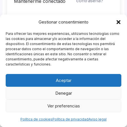
contraseña?
Mantenerme conectado
Gestionar consentimiento
Acceder
Para ofrecer las mejores experiencias, utilizamos tecnologías como
¿No tienes una cuenta?
Regístrate ahora
las cookies para almacenar y/o acceder a la información del
dispositivo. El consentimiento de estas tecnologías nos permitirá
procesar datos como el comportamiento de navegación o las
identificaciones únicas en este sitio. No consentir o retirar el
consentimiento, puede afectar negativamente a ciertas
características y funciones.
Patrocinadores
Aceptar
Agencia GastroMKT
&
Garnish Eventos
Política de Privacidad
|
Política de Cookies
|
Política de
Denegar
Compras
|
Aviso Legal
|
Descargo de Responsabilidad
Ver preferencias
Copyright © 2026 Campus ESCOM de Hostelería |
Powered by
Escuela de Coctelería de Madrid
Política de cookies
Política de privacidad
Aviso legal