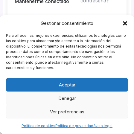
contraseña?
Mantenerme conectado
Gestionar consentimiento
Acceder
Para ofrecer las mejores experiencias, utilizamos tecnologías como
¿No tienes una cuenta?
Regístrate ahora
las cookies para almacenar y/o acceder a la información del
dispositivo. El consentimiento de estas tecnologías nos permitirá
procesar datos como el comportamiento de navegación o las
identificaciones únicas en este sitio. No consentir o retirar el
consentimiento, puede afectar negativamente a ciertas
características y funciones.
Patrocinadores
Aceptar
Agencia GastroMKT
&
Garnish Eventos
Política de Privacidad
|
Política de Cookies
|
Política de
Denegar
Compras
|
Aviso Legal
|
Descargo de Responsabilidad
Ver preferencias
Copyright © 2026 Campus ESCOM de Hostelería |
Powered by
Escuela de Coctelería de Madrid
Política de cookies
Política de privacidad
Aviso legal