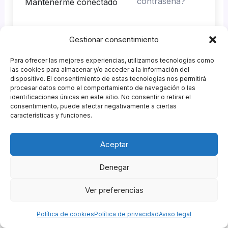
contraseña?
Mantenerme conectado
Gestionar consentimiento
Acceder
Para ofrecer las mejores experiencias, utilizamos tecnologías como
¿No tienes una cuenta?
Regístrate ahora
las cookies para almacenar y/o acceder a la información del
dispositivo. El consentimiento de estas tecnologías nos permitirá
procesar datos como el comportamiento de navegación o las
identificaciones únicas en este sitio. No consentir o retirar el
consentimiento, puede afectar negativamente a ciertas
características y funciones.
Patrocinadores
Aceptar
Agencia GastroMKT
&
Garnish Eventos
Política de Privacidad
|
Política de Cookies
|
Política de
Denegar
Compras
|
Aviso Legal
|
Descargo de Responsabilidad
Ver preferencias
Copyright © 2026 Campus ESCOM de Hostelería |
Powered by
Escuela de Coctelería de Madrid
Política de cookies
Política de privacidad
Aviso legal