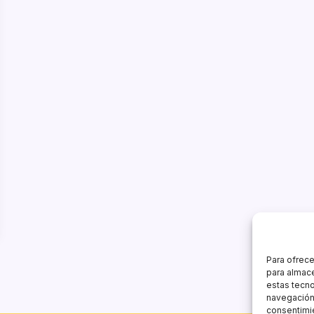
Para ofrece
para almace
estas tecn
navegación o
consentimie